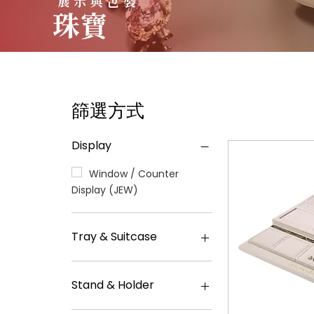
展示與包裝
珠寶
篩選方式
Display
Window / Counter
Display (JEW)
Tray & Suitcase
JT2(A)
JT2(B)
Stand & Holder
JT9
JT13
Ring Stand