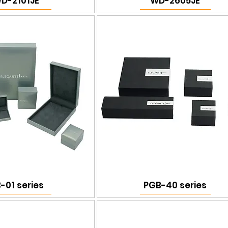
D-2101JE
WD-2605JE
-01 series
PGB-40 series