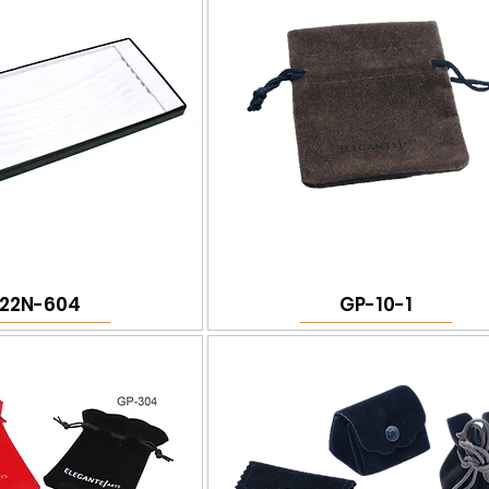
22N-604
GP-10-1