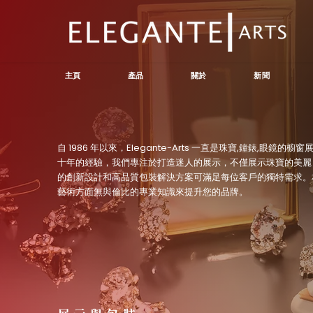
主頁
產品
關於
新聞
自 1986 年以來，Elegante-Arts 一直是珠寶,鐘錶,眼鏡
十年的經驗，我們專注於打造迷人的展示，不僅展示珠寶的美麗
的創新設計和高品質包裝解決方案可滿足每位客戶的獨特需求。
藝術方面無與倫比的專業知識來提升您的品牌。