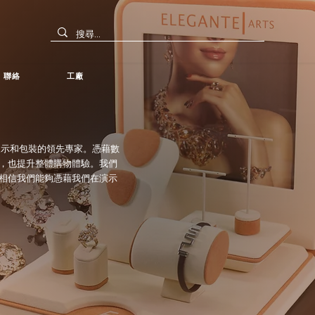
聯絡
工廠
的櫥窗展示和包裝的領先專家。憑藉數
，也提升整體購物體驗。我們
相信我們能夠憑藉我們在演示