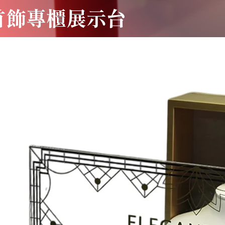
首飾專櫃
展
示台