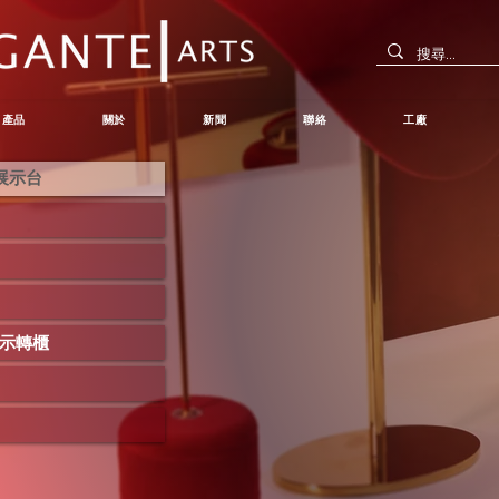
產品
關於
新聞
聯絡
工廠
展示台
展示轉櫃