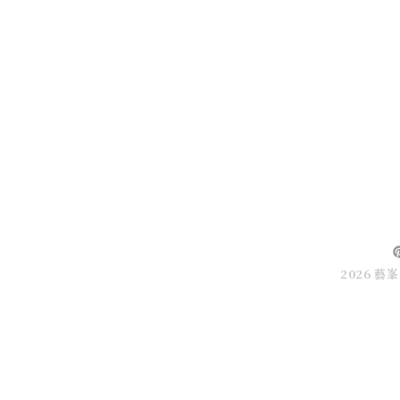
旋轉展示櫃/展示轉櫃
旋轉展示
包裝
櫥 窗 展
其他
收藏禮
包裝禮
標誌展
2026 