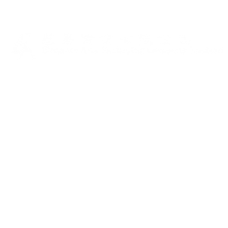
珠寶
​
珠寶首飾專櫃展示台
櫥 窗 展
托盤和手提箱
展示盤
配件
卷包
手提箱和包
錶帶配