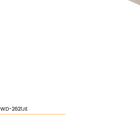
WD-2621JE