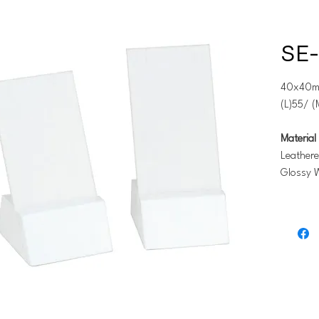
SE-
40x40
(L)55/ (
Material 
Leathere
Glossy 