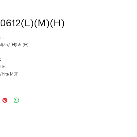
0612(L)(M)(H)
mm
M)75/(H)85 (H)
:
tte
White MDF