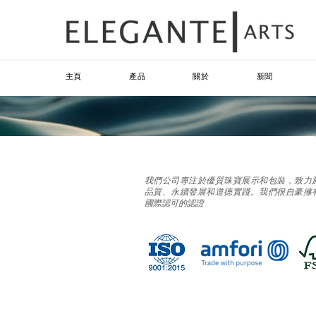
主頁
產品
關於
新聞
我們公司專注於優質珠寶展示和包裝，致力
品質、永續發展和道德實踐。我們很自豪擁
國際認可的認證