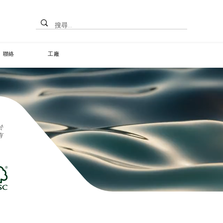
聯絡
工廠
於
有