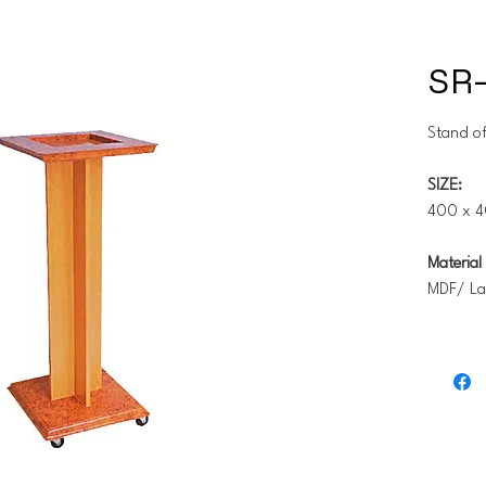
SR
Stand of
SIZE:
400 x 4
Material 
MDF/ La