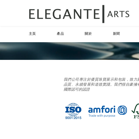
主頁
產品
關於
新聞
我們公司專注於優質珠寶展示和包裝，致力
品質、永續發展和道德實踐。我們很自豪擁
國際認可的認證