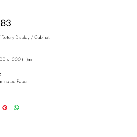
-83
 Rotary Display / Cabinet
00 x 1000 (H)mm
:
minated Paper