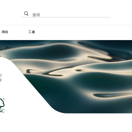
聯絡
工廠
於
有