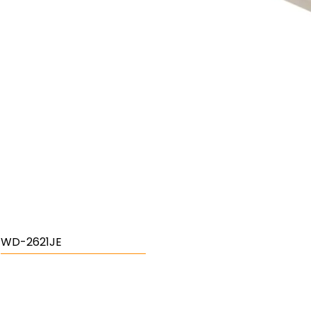
WD-2621JE