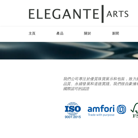
主頁
產品
關於
新聞
我們公司專注於優質珠寶展示和包裝，致力
品質、永續發展和道德實踐。我們很自豪擁
國際認可的認證