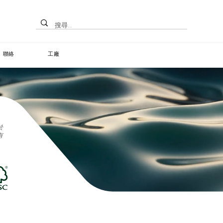
聯絡
工廠
於
有