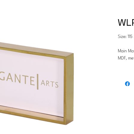
WL
Size: 11
Main Mat
MDF, me