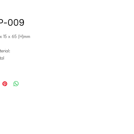
P-009
5 x 15 x 65 (H)mm
erial:
tal